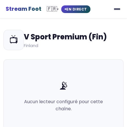
Stream Foot
🇫🇷
EN DIRECT
▾
V Sport Premium (Fin)
📺
Finland
📡
Aucun lecteur configuré pour cette
chaîne.