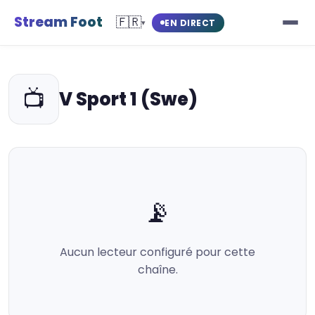
Stream Foot
🇫🇷
EN DIRECT
▾
📺
V Sport 1 (Swe)
📡
Aucun lecteur configuré pour cette
chaîne.