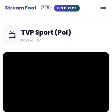
Stream Foot
🇫🇷
EN DIRECT
▾
TVP Sport (Pol)
📺
Poland · TV