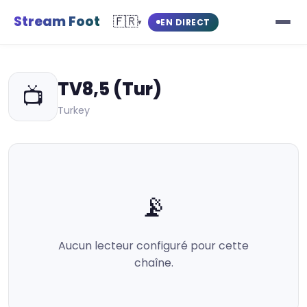
Stream Foot
🇫🇷
EN DIRECT
▾
TV8,5 (Tur)
📺
Turkey
📡
Aucun lecteur configuré pour cette
chaîne.