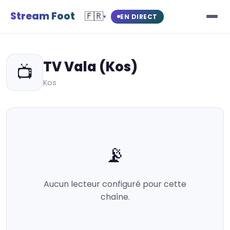
Stream Foot
🇫🇷
EN DIRECT
▾
TV Vala (Kos)
📺
Kos
📡
Aucun lecteur configuré pour cette
chaîne.