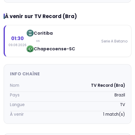
À venir sur TV Record (Bra)
Coritiba
01:30
Serie A Betano
vs
09.08.2026
Chapecoense-SC
INFO CHAÎNE
Nom
TV Record (Bra)
Pays
Brazil
Langue
TV
À venir
1 match(s)