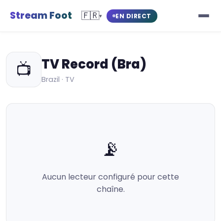
Stream Foot
🇫🇷
EN DIRECT
▾
TV Record (Bra)
📺
Brazil · TV
📡
Aucun lecteur configuré pour cette
chaîne.