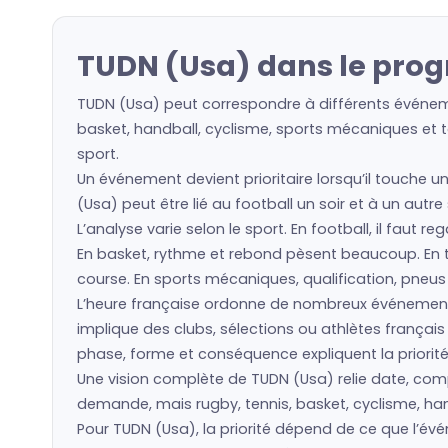
TUDN (Usa) dans le prog
TUDN (Usa) peut correspondre à différents événemen
basket, handball, cyclisme, sports mécaniques et to
sport.
Un événement devient prioritaire lorsqu’il touche u
(Usa) peut être lié au football un soir et à un autr
L’analyse varie selon le sport. En football, il faut 
En basket, rythme et rebond pèsent beaucoup. En ten
course. En sports mécaniques, qualification, pneu
L’heure française ordonne de nombreux événement
implique des clubs, sélections ou athlètes frança
phase, forme et conséquence expliquent la priorité
Une vision complète de TUDN (Usa) relie date, compé
demande, mais rugby, tennis, basket, cyclisme, hand
Pour TUDN (Usa), la priorité dépend de ce que l’é