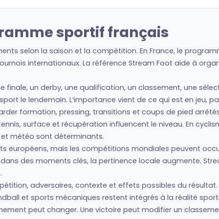
ramme sportif français
ts selon la saison et la compétition. En France, le programme
urnois internationaux. La référence Stream Foot aide à organis
ne finale, un derby, une qualification, un classement, une séle
e sport le lendemain. L’importance vient de ce qui est en jeu, 
regarder formation, pressing, transitions et coups de pied arrêté
nis, surface et récupération influencent le niveau. En cyclism
s et météo sont déterminants.
s européens, mais les compétitions mondiales peuvent occu
is dans des moments clés, la pertinence locale augmente. Str
.
tition, adversaires, contexte et effets possibles du résultat. 
ball et sports mécaniques restent intégrés à la réalité sport
vénement peut changer. Une victoire peut modifier un classem