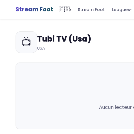
Stream Foot
🇫🇷
Leagues
Stream Foot
▾
▾
Tubi TV (Usa)
📺
USA
Aucun lecteur 