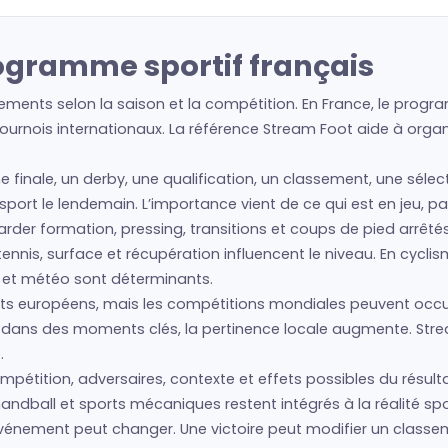
rogramme sportif français
ments selon la saison et la compétition. En France, le progra
urnois internationaux. La référence Stream Foot aide à organis
ne finale, un derby, une qualification, un classement, une séle
e sport le lendemain. L’importance vient de ce qui est en jeu, 
regarder formation, pressing, transitions et coups de pied arrêté
nis, surface et récupération influencent le niveau. En cyclism
s et météo sont déterminants.
s européens, mais les compétitions mondiales peuvent occup
is dans des moments clés, la pertinence locale augmente. Str
.
mpétition, adversaires, contexte et effets possibles du résulta
andball et sports mécaniques restent intégrés à la réalité spo
l’événement peut changer. Une victoire peut modifier un class