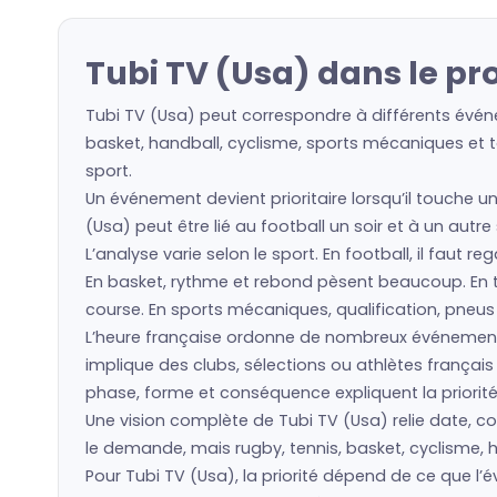
Tubi TV (Usa) dans le p
Tubi TV (Usa) peut correspondre à différents événe
basket, handball, cyclisme, sports mécaniques et to
sport.
Un événement devient prioritaire lorsqu’il touche u
(Usa) peut être lié au football un soir et à un autr
L’analyse varie selon le sport. En football, il faut 
En basket, rythme et rebond pèsent beaucoup. En ten
course. En sports mécaniques, qualification, pneu
L’heure française ordonne de nombreux événement
implique des clubs, sélections ou athlètes frança
phase, forme et conséquence expliquent la priorité
Une vision complète de Tubi TV (Usa) relie date, co
le demande, mais rugby, tennis, basket, cyclisme, h
Pour Tubi TV (Usa), la priorité dépend de ce que 