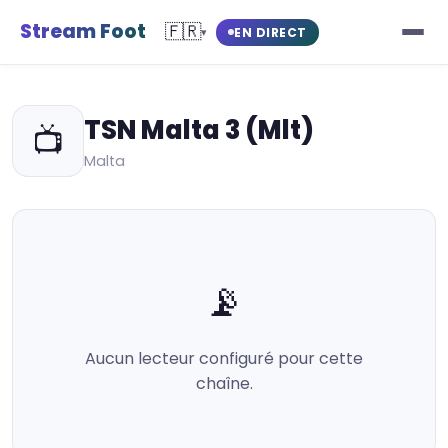
Stream Foot
🇫🇷
EN DIRECT
▾
TSN Malta 3 (Mlt)
📺
Malta
📡
Aucun lecteur configuré pour cette
chaîne.