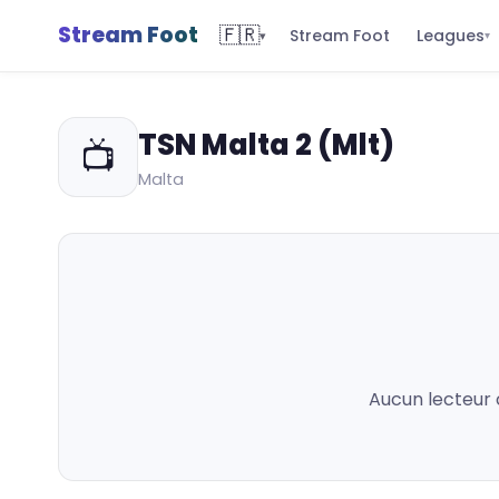
Stream Foot
🇫🇷
Leagues
Stream Foot
▾
▾
TSN Malta 2 (Mlt)
📺
Malta
Aucun lecteur 