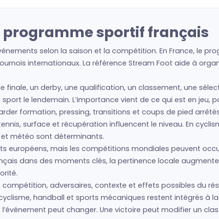
e programme sportif français
vénements selon la saison et la compétition. En France, le pro
urnois internationaux. La référence Stream Foot aide à organis
ne finale, un derby, une qualification, un classement, une séle
tre sport le lendemain. L’importance vient de ce qui est en jeu,
regarder formation, pressing, transitions et coups de pied arrêté
nis, surface et récupération influencent le niveau. En cyclism
s et météo sont déterminants.
s européens, mais les compétitions mondiales peuvent occup
français dans des moments clés, la pertinence locale augmente
rité.
 compétition, adversaires, contexte et effets possibles du rés
cyclisme, handball et sports mécaniques restent intégrés à la 
ue l’événement peut changer. Une victoire peut modifier un cl