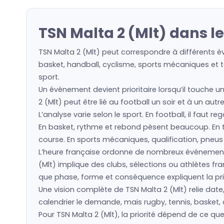
TSN Malta 2 (Mlt) dans l
TSN Malta 2 (Mlt) peut correspondre à différents é
basket, handball, cyclisme, sports mécaniques et to
sport.
Un événement devient prioritaire lorsqu’il touche u
2 (Mlt) peut être lié au football un soir et à un au
L’analyse varie selon le sport. En football, il faut 
En basket, rythme et rebond pèsent beaucoup. En ten
course. En sports mécaniques, qualification, pneu
L’heure française ordonne de nombreux événement
(Mlt) implique des clubs, sélections ou athlètes 
que phase, forme et conséquence expliquent la prio
Une vision complète de TSN Malta 2 (Mlt) relie date,
calendrier le demande, mais rugby, tennis, basket, 
Pour TSN Malta 2 (Mlt), la priorité dépend de ce q