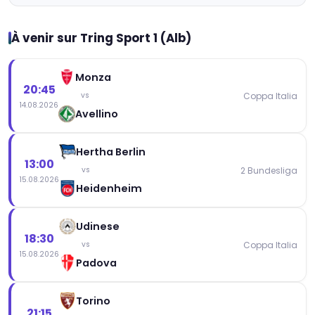
À venir sur Tring Sport 1 (Alb)
Monza
20:45
Coppa Italia
vs
14.08.2026
Avellino
Hertha Berlin
13:00
2 Bundesliga
vs
15.08.2026
Heidenheim
Udinese
18:30
Coppa Italia
vs
15.08.2026
Padova
Torino
21:15