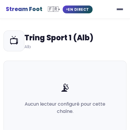
Stream Foot
🇫🇷
EN DIRECT
▾
Tring Sport 1 (Alb)
📺
Alb
📡
Aucun lecteur configuré pour cette
chaîne.