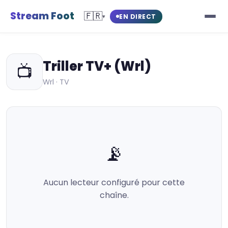
Stream Foot
🇫🇷
EN DIRECT
▾
Triller TV+ (Wrl)
📺
Wrl · TV
📡
Aucun lecteur configuré pour cette
chaîne.