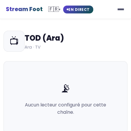
Stream Foot
🇫🇷
EN DIRECT
▾
TOD (Ara)
📺
Ara · TV
📡
Aucun lecteur configuré pour cette
chaîne.