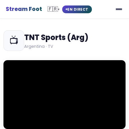
Stream Foot
🇫🇷
EN DIRECT
▾
TNT Sports (Arg)
📺
Argentina · TV