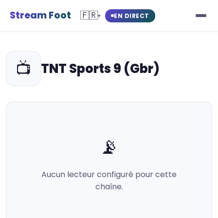
Stream Foot
🇫🇷
EN DIRECT
▾
📺
TNT Sports 9 (Gbr)
📡
Aucun lecteur configuré pour cette
chaîne.