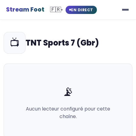
Stream Foot
🇫🇷
EN DIRECT
▾
📺
TNT Sports 7 (Gbr)
📡
Aucun lecteur configuré pour cette
chaîne.