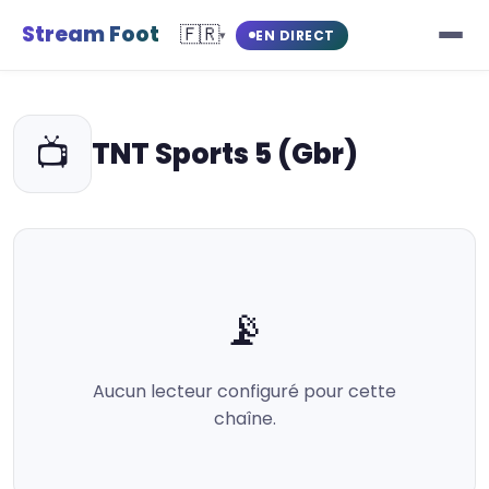
Stream Foot
🇫🇷
EN DIRECT
▾
📺
TNT Sports 5 (Gbr)
📡
Aucun lecteur configuré pour cette
chaîne.