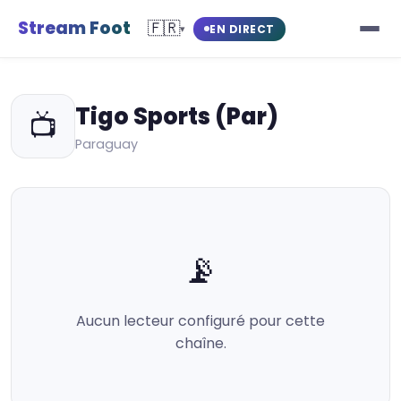
Stream Foot
🇫🇷
EN DIRECT
▾
Tigo Sports (Par)
📺
Paraguay
📡
Aucun lecteur configuré pour cette
chaîne.