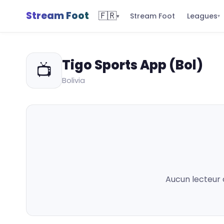
Stream Foot
🇫🇷
Leagues
Stream Foot
▾
▾
Tigo Sports App (Bol)
📺
Bolivia
Aucun lecteur 