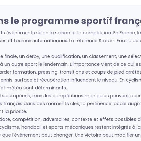
ns le programme sportif franç
ts événements selon la saison et la compétition. En France, 
es et tournois internationaux. La référence Stream Foot aide à 
ne finale, un derby, une qualification, un classement, une séle
t à un autre sport le lendemain. L’importance vient de ce qui e
regarder formation, pressing, transitions et coups de pied arrêté
nis, surface et récupération influencent le niveau. En cyclism
s et météo sont déterminants.
s européens, mais les compétitions mondiales peuvent occup
tes français dans des moments clés, la pertinence locale aug
la priorité.
date, compétition, adversaires, contexte et effets possibles du
cyclisme, handball et sports mécaniques restent intégrés à la 
ce que l’événement peut changer. Une victoire peut modifier u