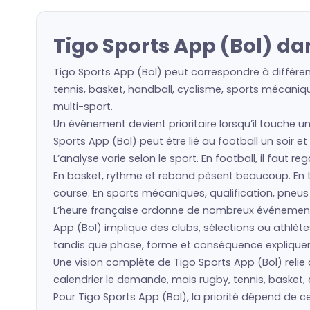
Tigo Sports App (Bol) da
Tigo Sports App (Bol) peut correspondre à différen
tennis, basket, handball, cyclisme, sports mécaniqu
multi-sport.
Un événement devient prioritaire lorsqu’il touche u
Sports App (Bol) peut être lié au football un soir e
L’analyse varie selon le sport. En football, il faut 
En basket, rythme et rebond pèsent beaucoup. En ten
course. En sports mécaniques, qualification, pneu
L’heure française ordonne de nombreux événement
App (Bol) implique des clubs, sélections ou athlè
tandis que phase, forme et conséquence expliquent 
Une vision complète de Tigo Sports App (Bol) relie 
calendrier le demande, mais rugby, tennis, basket, 
Pour Tigo Sports App (Bol), la priorité dépend de 