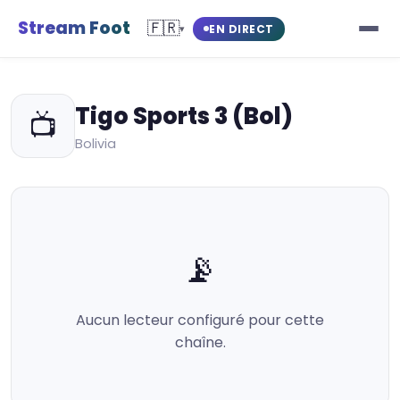
Stream Foot
🇫🇷
EN DIRECT
▾
Tigo Sports 3 (Bol)
📺
Bolivia
📡
Aucun lecteur configuré pour cette
chaîne.