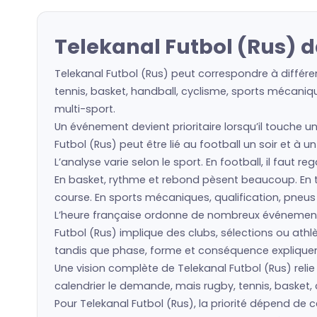
Telekanal Futbol (Rus) 
Telekanal Futbol (Rus) peut correspondre à différe
tennis, basket, handball, cyclisme, sports mécaniqu
multi-sport.
Un événement devient prioritaire lorsqu’il touche u
Futbol (Rus) peut être lié au football un soir et à 
L’analyse varie selon le sport. En football, il faut 
En basket, rythme et rebond pèsent beaucoup. En ten
course. En sports mécaniques, qualification, pneu
L’heure française ordonne de nombreux événement
Futbol (Rus) implique des clubs, sélections ou at
tandis que phase, forme et conséquence expliquent 
Une vision complète de Telekanal Futbol (Rus) relie
calendrier le demande, mais rugby, tennis, basket, 
Pour Telekanal Futbol (Rus), la priorité dépend de