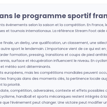
dans le programme sportif fra
nts événements selon la saison et la compétition. En France, 
es et tournois internationaux. La référence Stream Foot aide à 
ne finale, un derby, une qualification, un classement, une séle
un autre sport le lendemain. L’importance vient de ce qui est e
regarder formation, pressing, transitions et coups de pied arrêté
nis, surface et récupération influencent le niveau. En cyclism
s et météo sont déterminants.
s européens, mais les compétitions mondiales peuvent occup
hlètes français dans des moments clés, la pertinence locale 
la priorité.
 date, compétition, adversaires, contexte et effets possibles d
cyclisme, handball et sports mécaniques restent intégrés à la 
 ce que l’événement peut changer. Une victoire peut modifier 