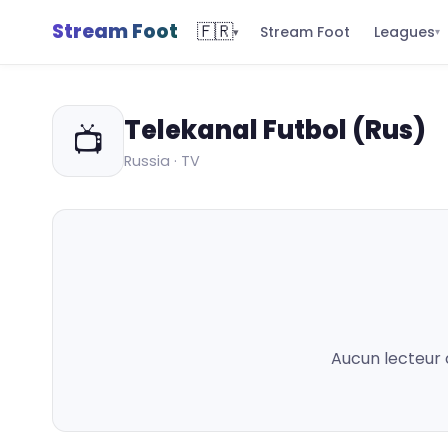
Stream Foot
🇫🇷
Leagues
Stream Foot
▾
▾
Telekanal Futbol (Rus)
📺
Russia · TV
Aucun lecteur 