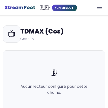
Stream Foot
🇫🇷
EN DIRECT
▾
TDMAX (Cos)
📺
Cos · TV
📡
Aucun lecteur configuré pour cette
chaîne.