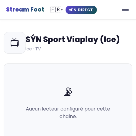
Stream Foot
🇫🇷
EN DIRECT
▾
SÝN Sport Viaplay (Ice)
📺
Ice · TV
📡
Aucun lecteur configuré pour cette
chaîne.