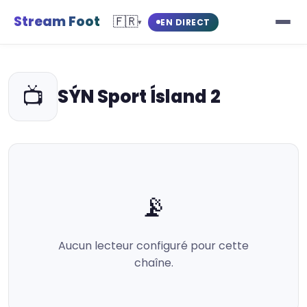
Stream Foot
🇫🇷
EN DIRECT
▾
📺
SÝN Sport Ísland 2
📡
Aucun lecteur configuré pour cette
chaîne.