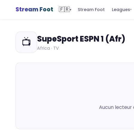
Stream Foot
🇫🇷
Leagues
Stream Foot
▾
▾
SupeSport ESPN 1 (Afr)
📺
Africa · TV
Aucun lecteur 