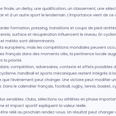
e finale, un derby, une qualification, un classement, une séle
soir et à un autre sport le lendemain. L’importance vient de c
regarder formation, pressing, transitions et coups de pied arrêté
nis, surface et récupération influencent le niveau. En cyclism
s et météo sont déterminants.
s européens, mais les compétitions mondiales peuvent occu
lètes français dans des moments clés, la pertinence locale a
la priorité.
date, compétition, adversaires, contexte et effets possibles d
cyclisme, handball et sports mécaniques restent intégrés à la 
 ce que l’événement peut changer. Une victoire peut modifier 
Dans le calendrier français, football, rugby, tennis, basket, 
us sensibles. Clubs, sélections ou athlètes en phase importan
 et impact sportif expliquent la valeur réelle.
être relié au prochain rendez-vous. Un résultat peut changer 