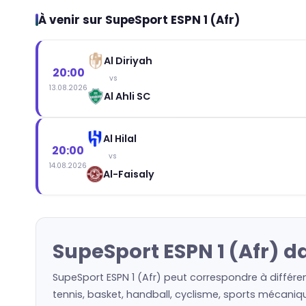
À venir sur SupeSport ESPN 1 (Afr)
Al Diriyah
20:00
vs
13.08.2026
Al Ahli SC
Al Hilal
20:00
vs
14.08.2026
Al-Faisaly
SupeSport ESPN 1 (Afr) d
SupeSport ESPN 1 (Afr) peut correspondre à différe
tennis, basket, handball, cyclisme, sports mécaniqu