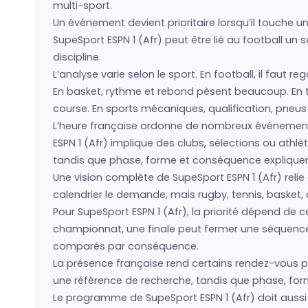
multi-sport.
Un événement devient prioritaire lorsqu’il touche un
SupeSport ESPN 1 (Afr) peut être lié au football un 
discipline.
L’analyse varie selon le sport. En football, il faut 
En basket, rythme et rebond pèsent beaucoup. En ten
course. En sports mécaniques, qualification, pneu
L’heure française ordonne de nombreux événement
ESPN 1 (Afr) implique des clubs, sélections ou ath
tandis que phase, forme et conséquence expliquent 
Une vision complète de SupeSport ESPN 1 (Afr) relie 
calendrier le demande, mais rugby, tennis, basket, 
Pour SupeSport ESPN 1 (Afr), la priorité dépend de
championnat, une finale peut fermer une séquence. 
comparés par conséquence.
La présence française rend certains rendez-vous pl
une référence de recherche, tandis que phase, forme
Le programme de SupeSport ESPN 1 (Afr) doit aussi 