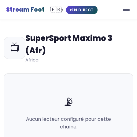
Stream Foot
🇫🇷
EN DIRECT
▾
SuperSport Maximo 3
📺
(Afr)
Africa
📡
Aucun lecteur configuré pour cette
chaîne.