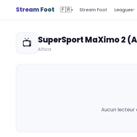
Stream Foot
🇫🇷
Leagues
Stream Foot
▾
▾
SuperSport MaXimo 2 (A
📺
Africa
Aucun lecteur 