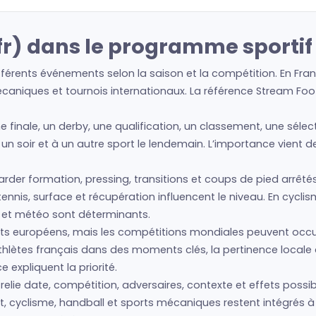
r) dans le programme sportif 
férents événements selon la saison et la compétition. En Fra
écaniques et tournois internationaux. La référence Stream Foot
e finale, un derby, une qualification, un classement, une séle
 un soir et à un autre sport le lendemain. L’importance vient 
regarder formation, pressing, transitions et coups de pied arrêté
nis, surface et récupération influencent le niveau. En cyclism
s et météo sont déterminants.
s européens, mais les compétitions mondiales peuvent occup
athlètes français dans des moments clés, la pertinence loca
expliquent la priorité.
lie date, compétition, adversaires, contexte et effets possibl
t, cyclisme, handball et sports mécaniques restent intégrés à l