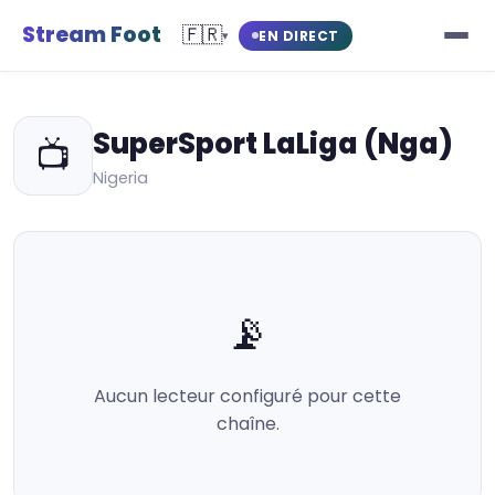
Stream Foot
🇫🇷
EN DIRECT
▾
SuperSport LaLiga (Nga)
📺
Nigeria
📡
Aucun lecteur configuré pour cette
chaîne.