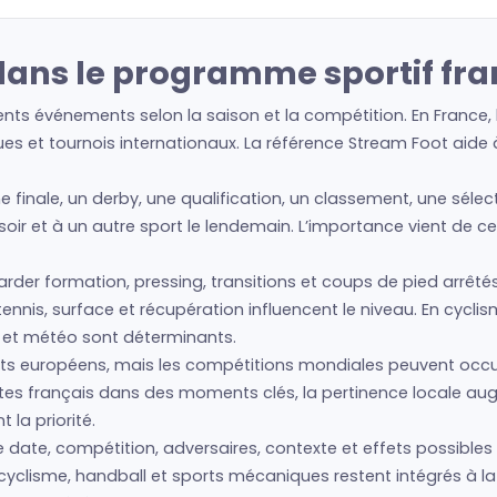
dans le programme sportif fra
ents événements selon la saison et la compétition. En France,
es et tournois internationaux. La référence Stream Foot aide à 
e finale, un derby, une qualification, un classement, une séle
n soir et à un autre sport le lendemain. L’importance vient de 
regarder formation, pressing, transitions et coups de pied arrêté
nis, surface et récupération influencent le niveau. En cyclism
s et météo sont déterminants.
s européens, mais les compétitions mondiales peuvent occup
hlètes français dans des moments clés, la pertinence locale a
la priorité.
e date, compétition, adversaires, contexte et effets possibles 
cyclisme, handball et sports mécaniques restent intégrés à la 