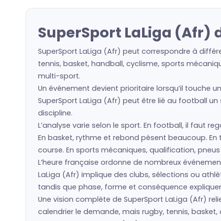
SuperSport LaLiga (Afr) 
SuperSport LaLiga (Afr) peut correspondre à différ
tennis, basket, handball, cyclisme, sports mécaniqu
multi-sport.
Un événement devient prioritaire lorsqu’il touche un
SuperSport LaLiga (Afr) peut être lié au football u
discipline.
L’analyse varie selon le sport. En football, il faut 
En basket, rythme et rebond pèsent beaucoup. En ten
course. En sports mécaniques, qualification, pneu
L’heure française ordonne de nombreux événement
LaLiga (Afr) implique des clubs, sélections ou at
tandis que phase, forme et conséquence expliquent 
Une vision complète de SuperSport LaLiga (Afr) reli
calendrier le demande, mais rugby, tennis, basket, 