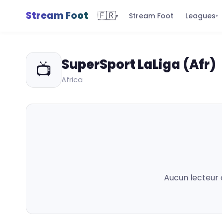
Stream Foot
🇫🇷
Leagues
Stream Foot
▾
▾
SuperSport LaLiga (Afr)
📺
Africa
Aucun lecteur 