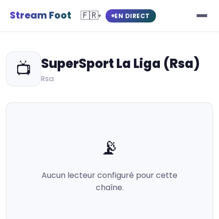
Stream Foot
🇫🇷
EN DIRECT
▾
SuperSport La Liga (Rsa)
📺
Rsa
📡
Aucun lecteur configuré pour cette
chaîne.