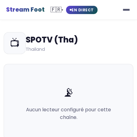
Stream Foot
🇫🇷
EN DIRECT
▾
SPOTV (Tha)
📺
Thailand
📡
Aucun lecteur configuré pour cette
chaîne.