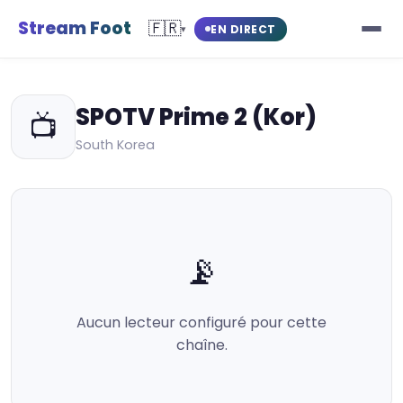
Stream Foot
🇫🇷
EN DIRECT
▾
SPOTV Prime 2 (Kor)
📺
South Korea
📡
Aucun lecteur configuré pour cette
chaîne.