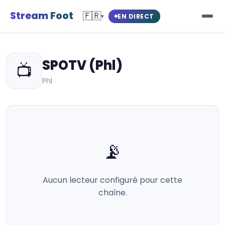
Stream Foot
🇫🇷
EN DIRECT
▾
SPOTV (Phl)
📺
Phl
📡
Aucun lecteur configuré pour cette
chaîne.