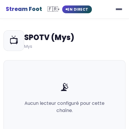
Stream Foot
🇫🇷
EN DIRECT
▾
SPOTV (Mys)
📺
Mys
📡
Aucun lecteur configuré pour cette
chaîne.