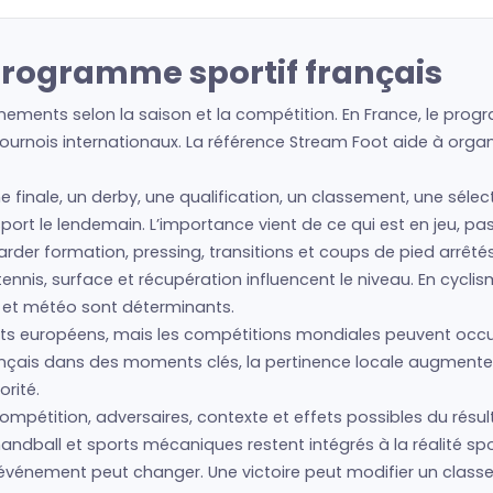
 programme sportif français
nements selon la saison et la compétition. En France, le progr
urnois internationaux. La référence Stream Foot aide à organis
ne finale, un derby, une qualification, un classement, une séle
e sport le lendemain. L’importance vient de ce qui est en jeu, p
regarder formation, pressing, transitions et coups de pied arrêté
nis, surface et récupération influencent le niveau. En cyclism
s et météo sont déterminants.
s européens, mais les compétitions mondiales peuvent occup
français dans des moments clés, la pertinence locale augmente
rité.
ompétition, adversaires, contexte et effets possibles du résult
andball et sports mécaniques restent intégrés à la réalité spo
 l’événement peut changer. Une victoire peut modifier un cla