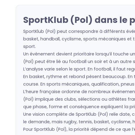
SportKlub (Pol) dans le
SportKlub (Pol) peut correspondre à différents évé
basket, handball, cyclisme, sports mécaniques et to
sport.
Un événement devient prioritaire lorsqu’il touche u
(Pol) peut être lié au football un soir et à un autr
L’analyse varie selon le sport. En football, il faut 
En basket, rythme et rebond pèsent beaucoup. En ten
course. En sports mécaniques, qualification, pneu
L’heure française ordonne de nombreux événement
(Pol) implique des clubs, sélections ou athlètes 
que phase, forme et conséquence expliquent la prio
Une vision complète de SportKlub (Pol) relie date, c
le demande, mais rugby, tennis, basket, cyclisme, h
Pour SportKlub (Pol), la priorité dépend de ce que