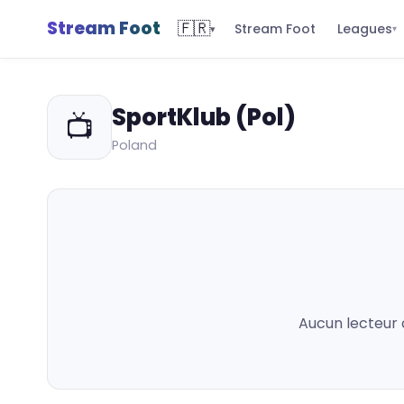
Stream Foot
🇫🇷
Leagues
Stream Foot
▾
▾
SportKlub (Pol)
📺
Poland
Aucun lecteur 