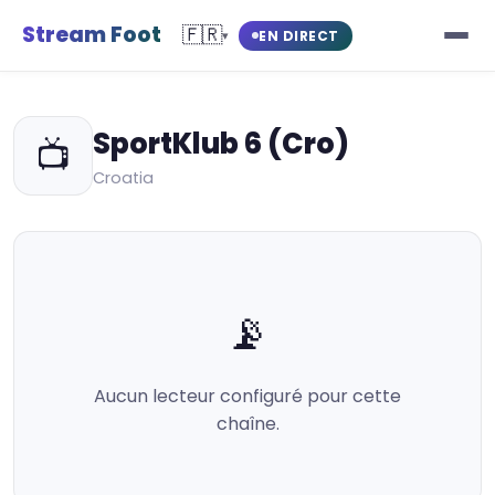
Stream Foot
🇫🇷
EN DIRECT
▾
SportKlub 6 (Cro)
📺
Croatia
📡
Aucun lecteur configuré pour cette
chaîne.