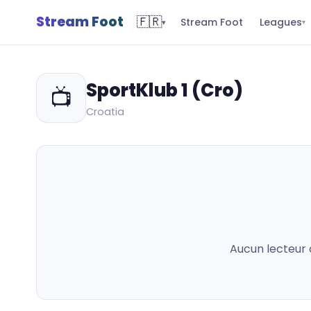
Stream Foot
🇫🇷
Leagues
Stream Foot
▾
▾
SportKlub 1 (Cro)
📺
Croatia
Aucun lecteur 