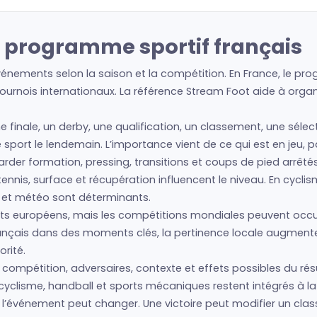
e programme sportif français
vénements selon la saison et la compétition. En France, le pro
urnois internationaux. La référence Stream Foot aide à organis
ne finale, un derby, une qualification, un classement, une séle
tre sport le lendemain. L’importance vient de ce qui est en jeu,
regarder formation, pressing, transitions et coups de pied arrêté
nis, surface et récupération influencent le niveau. En cyclism
s et météo sont déterminants.
 européens, mais les compétitions mondiales peuvent occupe
français dans des moments clés, la pertinence locale augment
rité.
 compétition, adversaires, contexte et effets possibles du résu
cyclisme, handball et sports mécaniques restent intégrés à la 
ue l’événement peut changer. Une victoire peut modifier un cl