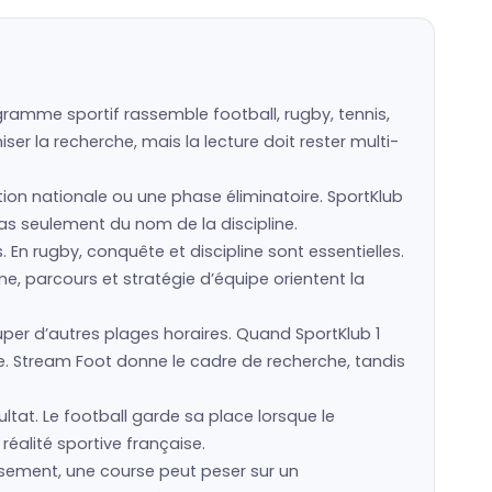
gramme sportif rassemble football, rugby, tennis,
er la recherche, mais la lecture doit rester multi-
ction nationale ou une phase éliminatoire. SportKlub
 pas seulement du nom de la discipline.
s. En rugby, conquête et discipline sont essentielles.
e, parcours et stratégie d’équipe orientent la
r d’autres plages horaires. Quand SportKlub 1
e. Stream Foot donne le cadre de recherche, tandis
ltat. Le football garde sa place lorsque le
réalité sportive française.
assement, une course peut peser sur un