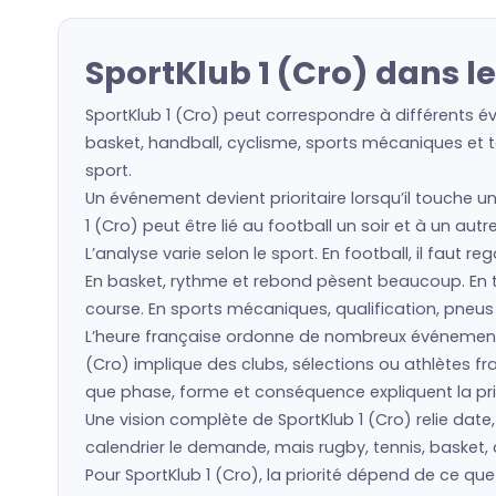
SportKlub 1 (Cro) dans l
SportKlub 1 (Cro) peut correspondre à différents é
basket, handball, cyclisme, sports mécaniques et to
sport.
Un événement devient prioritaire lorsqu’il touche u
1 (Cro) peut être lié au football un soir et à un au
L’analyse varie selon le sport. En football, il faut 
En basket, rythme et rebond pèsent beaucoup. En ten
course. En sports mécaniques, qualification, pneu
L’heure française ordonne de nombreux événements
(Cro) implique des clubs, sélections ou athlètes 
que phase, forme et conséquence expliquent la prio
Une vision complète de SportKlub 1 (Cro) relie date,
calendrier le demande, mais rugby, tennis, basket, 
Pour SportKlub 1 (Cro), la priorité dépend de ce q