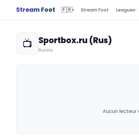
Stream Foot
🇫🇷
Leagues
Stream Foot
▾
▾
Sportbox.ru (Rus)
📺
Russia
Aucun lecteur 