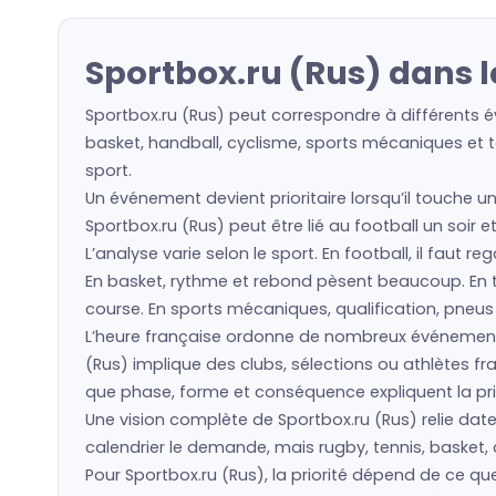
Sportbox.ru (Rus) dans 
Sportbox.ru (Rus) peut correspondre à différents é
basket, handball, cyclisme, sports mécaniques et to
sport.
Un événement devient prioritaire lorsqu’il touche un
Sportbox.ru (Rus) peut être lié au football un soir 
L’analyse varie selon le sport. En football, il faut 
En basket, rythme et rebond pèsent beaucoup. En ten
course. En sports mécaniques, qualification, pneu
L’heure française ordonne de nombreux événement
(Rus) implique des clubs, sélections ou athlètes 
que phase, forme et conséquence expliquent la prio
Une vision complète de Sportbox.ru (Rus) relie date
calendrier le demande, mais rugby, tennis, basket, 
Pour Sportbox.ru (Rus), la priorité dépend de ce q