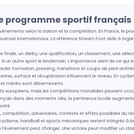
le programme sportif français
vénements selon la saison et la compétition. En France, le pr
urnois internationaux. La référence Stream Foot aide à organis
e finale, un derby, une qualification, un classement, une séle
et à un autre sport le lendemain. L’importance vient de ce qui 
regarder formation, pressing, transitions et coups de pied arrêté
nis, surface et récupération influencent le niveau. En cyclism
s et météo sont déterminants.
s européens, mais les compétitions mondiales peuvent occup
français dans des moments clés, la pertinence locale augment
rité.
, compétition, adversaires, contexte et effets possibles du rés
cyclisme, handball et sports mécaniques restent intégrés à la 
ue l’événement peut changer. Une victoire peut modifier un cl