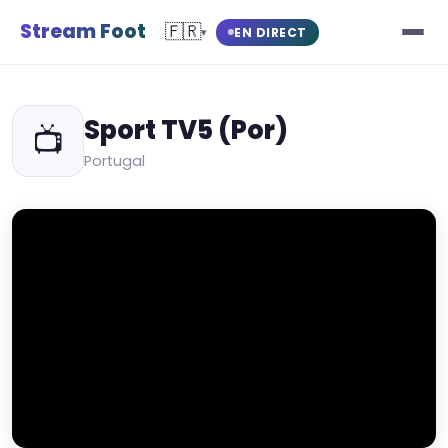
Stream Foot
🇫🇷
EN DIRECT
▾
Sport TV5 (Por)
📺
Portugal