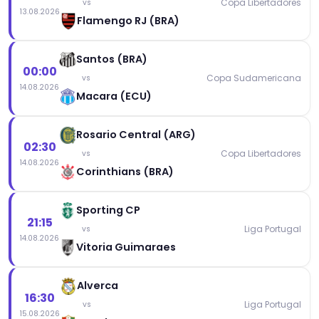
Copa Libertadores
vs
13.08.2026
Flamengo RJ (BRA)
Santos (BRA)
00:00
Copa Sudamericana
vs
14.08.2026
Macara (ECU)
Rosario Central (ARG)
02:30
Copa Libertadores
vs
14.08.2026
Corinthians (BRA)
Sporting CP
21:15
Liga Portugal
vs
14.08.2026
Vitoria Guimaraes
Alverca
16:30
Liga Portugal
vs
15.08.2026