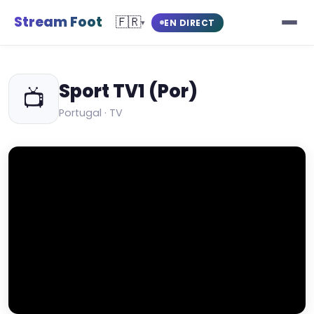
Stream Foot
🇫🇷
EN DIRECT
▾
Sport TV1 (Por)
📺
Portugal · TV