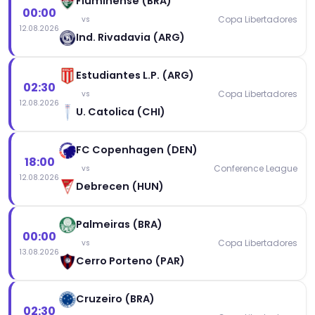
Fluminense (BRA)
00:00
Copa Libertadores
vs
12.08.2026
Ind. Rivadavia (ARG)
Estudiantes L.P. (ARG)
02:30
Copa Libertadores
vs
12.08.2026
U. Catolica (CHI)
FC Copenhagen (DEN)
18:00
Conference League
vs
12.08.2026
Debrecen (HUN)
Palmeiras (BRA)
00:00
Copa Libertadores
vs
13.08.2026
Cerro Porteno (PAR)
Cruzeiro (BRA)
02:30