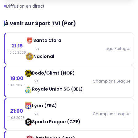
Diffusion en direct
À venir sur Sport TV1 (Por)
Santa Clara
21:15
Liga Portugal
vs
10.08.2026
Nacional
Bodo/Glimt (NOR)
18:00
Champions League
vs
11.08.2026
Royale Union SG (BEL)
Lyon (FRA)
21:00
Champions League
vs
11.08.2026
Sparta Prague (CZE)