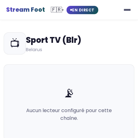
Stream Foot
🇫🇷
EN DIRECT
▾
Sport TV (Blr)
📺
Belarus
📡
Aucun lecteur configuré pour cette
chaîne.