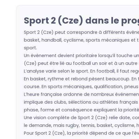
Sport 2 (Cze) dans le pr
Sport 2 (Cze) peut correspondre à différents événe
basket, handball, cyclisme, sports mécaniques et to
sport.
Un événement devient prioritaire lorsqu’il touche un
(Cze) peut être lié au football un soir et à un autr
L’analyse varie selon le sport. En football, il faut 
En basket, rythme et rebond pèsent beaucoup. En ten
course. En sports mécaniques, qualification, pneu
L’heure française ordonne de nombreux événement
implique des clubs, sélections ou athlètes frança
phase, forme et conséquence expliquent la priorité
Une vision complète de Sport 2 (Cze) relie date, com
le demande, mais rugby, tennis, basket, cyclisme, h
Pour Sport 2 (Cze), la priorité dépend de ce que 