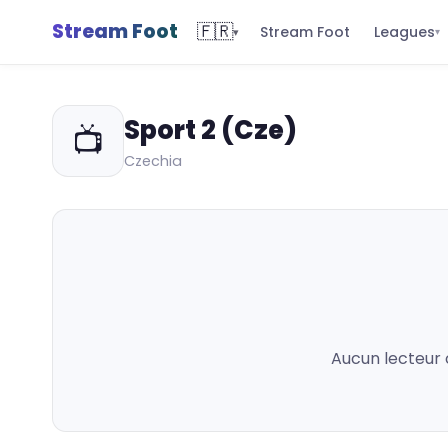
Stream Foot
🇫🇷
Leagues
Stream Foot
▾
▾
Sport 2 (Cze)
📺
Czechia
Aucun lecteur 