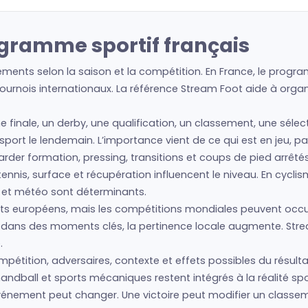
ogramme sportif français
ments selon la saison et la compétition. En France, le progra
urnois internationaux. La référence Stream Foot aide à organis
e finale, un derby, une qualification, un classement, une séle
e sport le lendemain. L’importance vient de ce qui est en jeu, 
regarder formation, pressing, transitions et coups de pied arrêté
nis, surface et récupération influencent le niveau. En cyclism
s et météo sont déterminants.
s européens, mais les compétitions mondiales peuvent occup
is dans des moments clés, la pertinence locale augmente. Str
.
pétition, adversaires, contexte et effets possibles du résultat
andball et sports mécaniques restent intégrés à la réalité spo
l’événement peut changer. Une victoire peut modifier un class