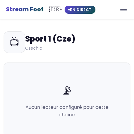
Stream Foot
🇫🇷
EN DIRECT
▾
Sport 1 (Cze)
📺
Czechia
📡
Aucun lecteur configuré pour cette
chaîne.