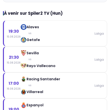
À venir sur Spiler2 TV (Hun)
Alaves
19:30
Laliga
vs
15.08.2026
Getafe
Sevilla
21:30
Laliga
vs
15.08.2026
Rayo Vallecano
Racing Santander
17:00
Laliga
vs
16.08.2026
Villarreal
Espanyol
19:00