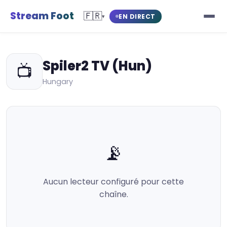
Stream Foot
🇫🇷
EN DIRECT
▾
Spiler2 TV (Hun)
📺
Hungary
📡
Aucun lecteur configuré pour cette
chaîne.