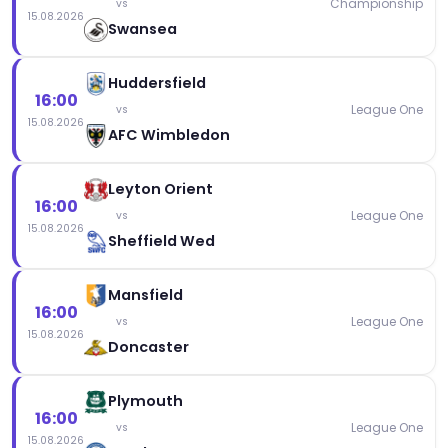
Championship
vs
15.08.2026
Swansea
Huddersfield
16:00
League One
vs
15.08.2026
AFC Wimbledon
Leyton Orient
16:00
League One
vs
15.08.2026
Sheffield Wed
Mansfield
16:00
League One
vs
15.08.2026
Doncaster
Plymouth
16:00
League One
vs
15.08.2026