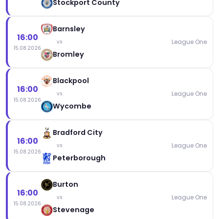
Stockport County
Barnsley
16:00
League One
vs
15.08.2026
Bromley
Blackpool
16:00
League One
vs
15.08.2026
Wycombe
Bradford City
16:00
League One
vs
15.08.2026
Peterborough
Burton
16:00
League One
vs
15.08.2026
Stevenage