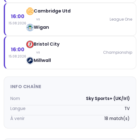
Cambridge Utd
16:00
League One
vs
15.08.2026
Wigan
Bristol City
16:00
Championship
vs
15.08.2026
Millwall
INFO CHAÎNE
Nom
Sky Sports+ (UK/Irl)
Langue
TV
À venir
18 match(s)