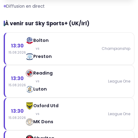
Diffusion en direct
À venir sur Sky Sports+ (UK/Irl)
Bolton
13:30
Championship
vs
15.08.2026
Preston
Reading
13:30
League One
vs
15.08.2026
Luton
Oxford Utd
13:30
League One
vs
15.08.2026
MK Dons