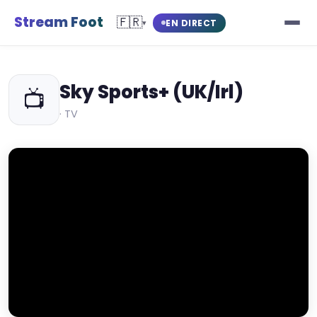
Stream Foot
🇫🇷
EN DIRECT
▾
Sky Sports+ (UK/Irl)
📺
· TV