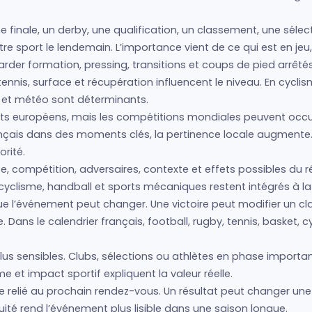
e finale, un derby, une qualification, un classement, une séle
autre sport le lendemain. L’importance vient de ce qui est en je
regarder formation, pressing, transitions et coups de pied arrêté
nis, surface et récupération influencent le niveau. En cyclism
s et météo sont déterminants.
s européens, mais les compétitions mondiales peuvent occup
français dans des moments clés, la pertinence locale augmente
rité.
e, compétition, adversaires, contexte et effets possibles du ré
cyclisme, handball et sports mécaniques restent intégrés à la 
 que l’événement peut changer. Une victoire peut modifier un 
Dans le calendrier français, football, rugby, tennis, basket, 
us sensibles. Clubs, sélections ou athlètes en phase importan
 et impact sportif expliquent la valeur réelle.
e relié au prochain rendez-vous. Un résultat peut changer une
ité rend l’événement plus lisible dans une saison longue.