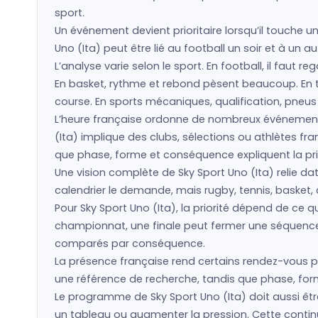
sport.
Un événement devient prioritaire lorsqu’il touche un
Uno (Ita) peut être lié au football un soir et à un 
L’analyse varie selon le sport. En football, il faut 
En basket, rythme et rebond pèsent beaucoup. En ten
course. En sports mécaniques, qualification, pneu
L’heure française ordonne de nombreux événement
(Ita) implique des clubs, sélections ou athlètes 
que phase, forme et conséquence expliquent la prio
Une vision complète de Sky Sport Uno (Ita) relie dat
calendrier le demande, mais rugby, tennis, basket, 
Pour Sky Sport Uno (Ita), la priorité dépend de ce
championnat, une finale peut fermer une séquence. 
comparés par conséquence.
La présence française rend certains rendez-vous pl
une référence de recherche, tandis que phase, forme
Le programme de Sky Sport Uno (Ita) doit aussi êtr
un tableau ou augmenter la pression. Cette continu