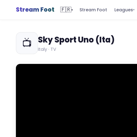
Stream Foot
🇫🇷
Leagues
Stream Foot
▾
▾
Sky Sport Uno (Ita)
📺
Italy · TV