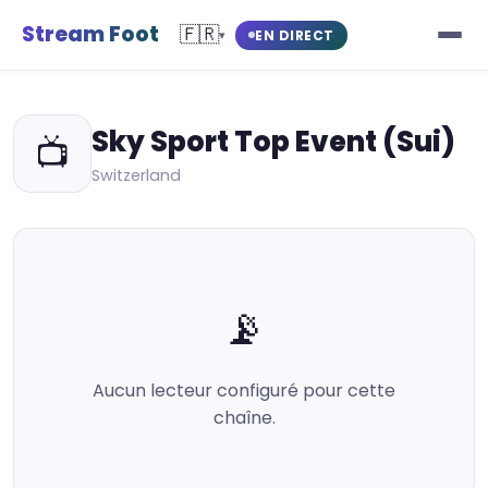
Stream Foot
🇫🇷
EN DIRECT
▾
Sky Sport Top Event (Sui)
📺
Switzerland
📡
Aucun lecteur configuré pour cette
chaîne.