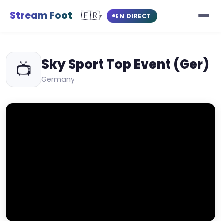
Stream Foot
🇫🇷
EN DIRECT
▾
Sky Sport Top Event (Ger)
📺
Germany