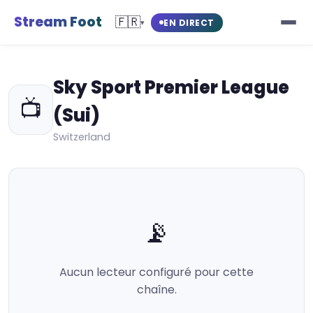
Stream Foot
🇫🇷
EN DIRECT
▾
Sky Sport Premier League
📺
(Sui)
Switzerland
📡
Aucun lecteur configuré pour cette
chaîne.