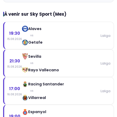
À venir sur Sky Sport (Mex)
Alaves
19:30
Laliga
vs
15.08.2026
Getafe
Sevilla
21:30
Laliga
vs
15.08.2026
Rayo Vallecano
Racing Santander
17:00
Laliga
vs
16.08.2026
Villarreal
Espanyol
19:00