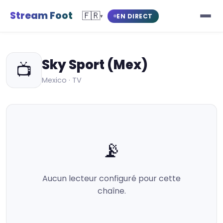
Stream Foot
🇫🇷
EN DIRECT
▾
Sky Sport (Mex)
📺
Mexico · TV
📡
Aucun lecteur configuré pour cette
chaîne.